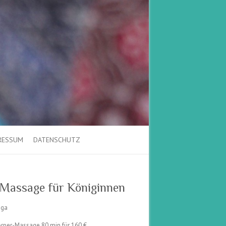
RESSUM
DATENSCHUTZ
 Massage für Königinnen
nga
rper-Massage 80 min für 160 €