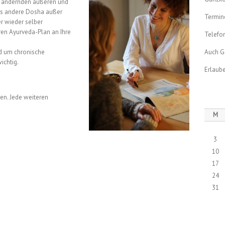
ch ändernden äußeren und
as andere Dosha außer
Termin
r wieder selber
ren Ayurveda-Plan an Ihre
Telefo
d um chronische
Auch G
ichtig.
Erlaube
ten. Jede weiteren
M
3
10
17
24
31