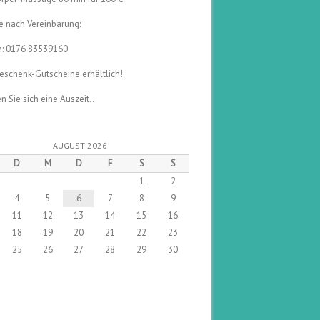
e nach Vereinbarung:
n: 0176 83539160
eschenk-Gutscheine erhältlich!
n Sie sich eine Auszeit…
AUGUST 2026
D
M
D
F
S
S
1
2
4
5
6
7
8
9
11
12
13
14
15
16
18
19
20
21
22
23
25
26
27
28
29
30