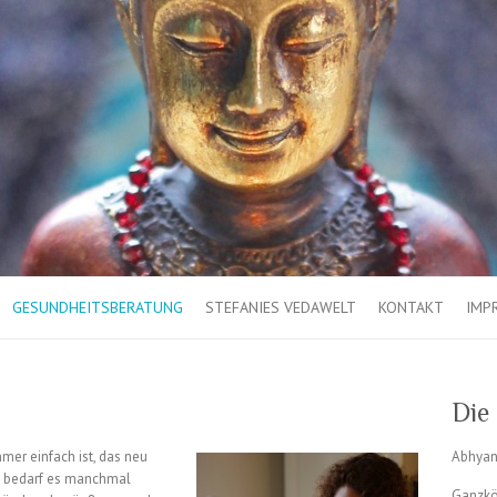
GESUNDHEITSBERATUNG
STEFANIES VEDAWELT
KONTAKT
IMP
Die
mmer einfach ist, das neu
Abhya
 bedarf es manchmal
Ganzkö