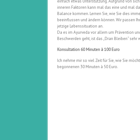
einfach etwas Unterstützung. Aufgrund von si
inneren Faktoren kann mal das eine und mal d
Balance kommen. Lernen Sie, wie Sie dies imme
beeinflussen und ändern können. Wir passen Ih
jetzige Lebenssituation an.
Da es im Ayurveda vor allem um Prävention un
Beschwerden geht, ist das „Dran Bleiben“ sehr w
Konsultation 60 Minuten à 100 Euro
Ich nehme mir so viel Zeit für Sie, wie Sie möch
begonnenen 30 Minuten à 50 Euro.