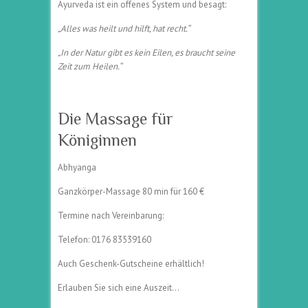
Ayurveda ist ein offenes System und besagt:
„Alles was heilt und hilft, hat recht.“
„In der Natur gibt es kein Eilen, es braucht seine
Zeit zum Heilen.“
Die Massage für
Königinnen
Abhyanga
Ganzkörper-Massage 80 min für 160 €
Termine nach Vereinbarung:
Telefon: 0176 83539160
Auch Geschenk-Gutscheine erhältlich!
Erlauben Sie sich eine Auszeit…